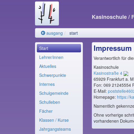
Kasinoschule
/ 
ausgang
start
Impressum
Start
Lehrer/innen
Verantwortlich für d
Aktuelles
Kasinoschule
Kasinostraße 4
Schwerpunkte
65929 Frankfurt a. M
Internes
Fon: 069 21245554 
E-Mail:
poststelle46
Schulgemeinde
Homepage:
https://k
Schulleben
Namentlich gekennzei
Fächer
Ohne vorherige schri
Klassen / Kurse
vorhandenen Dokumen
Jahrgangsteams